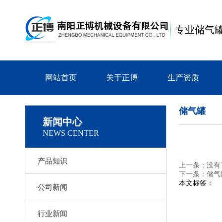
专业储气
网站首页
关于正博
生产资质
储气罐
新闻中心
NEWS CENTER
产品知识
上一条：没有
下一条：储气
本文标签：
公司新闻
行业新闻