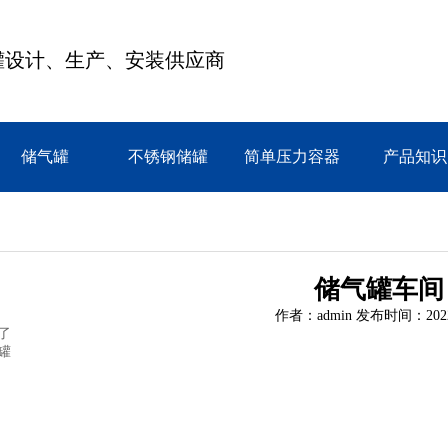
罐设计、生产、安装供应商
储气罐
不锈钢储罐
简单压力容器
产品知识
储气罐车间
作者：admin
发布时间：2022/
了
罐