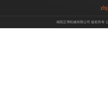
zb
南阳正博机械有限公司 版权所有
旋
流
曝
气
器
青
岛
青
科
重
工
环
港
重
工
青
岛
中