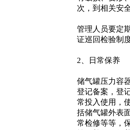
次，到相关安
管理人员要定
证巡回检验制
2、日常保养
储气罐压力容
登记备案，登
常投入使用，
括储气罐外表
常检修等等，