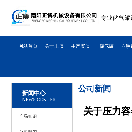
专业储气罐
网站首页
关于正博
生产资质
储气罐
不锈
公司新闻
新闻中心
NEWS CENTER
关于压力容
产品知识