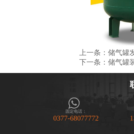
上一条：储气罐
下一条：储气罐
固定电话：
0377-68077772
1