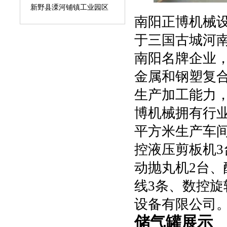
新野县溧河铺镇工业园区
南阳正博机械设
于三国古城河
南阳名牌企业
金属和钢塑复
生产加工能力，
博机械拥有行业
平方米生产车
控液压剪板机3
动抛丸机2台、
线3条、数控旋
设备有限公司
储气罐展示