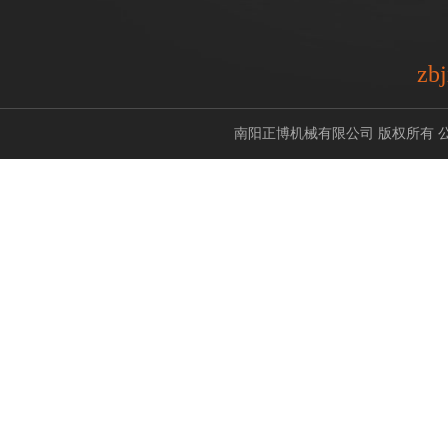
zb
南阳正博机械有限公司 版权所有
旋
流
曝
气
器
青
岛
青
科
重
工
环
港
重
工
青