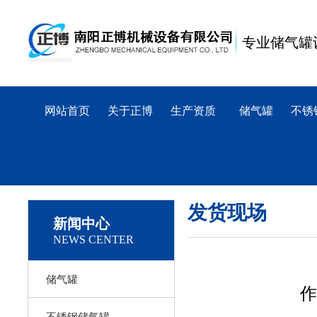
专业储气罐
网站首页
关于正博
生产资质
储气罐
不锈
发货现场
新闻中心
NEWS CENTER
储气罐
作