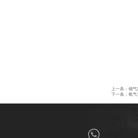
上一条：储气
下一条：氧气