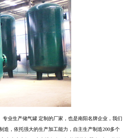
。专业生产储气罐 定制的厂家，也是南阳名牌企业，我们
制造，依托强大的生产加工能力，自主生产制造200多个