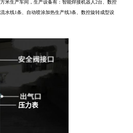
平方米生产车间，生产设备有：智能焊接机器人2台、数控
化流水线1条、自动喷涂加热生产线3条、数控旋转成型设