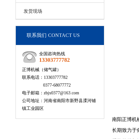
发货现场
联系我们
CONTACT US
全国咨询热线
13303777782
正博机械（储气罐）
联系电话：13303777782
0377-68077772
电子邮箱：zbjx0377@163.com
公司地址：河南省南阳市新野县溧河铺
镇工业园区
南阳正博机
长期致力于