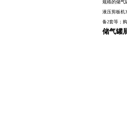
规格的储气
液压剪板机
备2套等；
储气罐